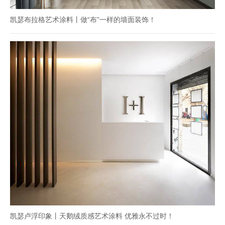
凯瑟布拉格艺术涂料丨做“布”一样的墙面装饰！
凯瑟卢浮印象丨天鹅绒质感艺术涂料 优雅永不过时！