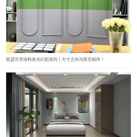
凯瑟艺术涂料珠光幻彩系列丨方寸之间与星空相伴！