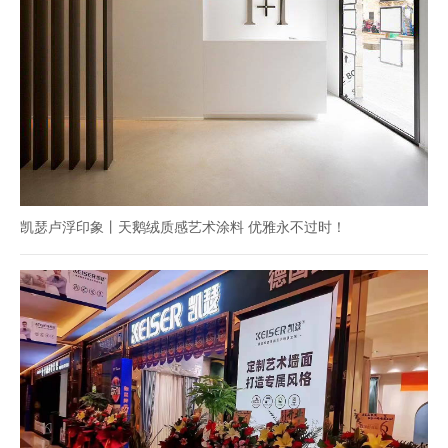
凯瑟卢浮印象丨天鹅绒质感艺术涂料 优雅永不过时！