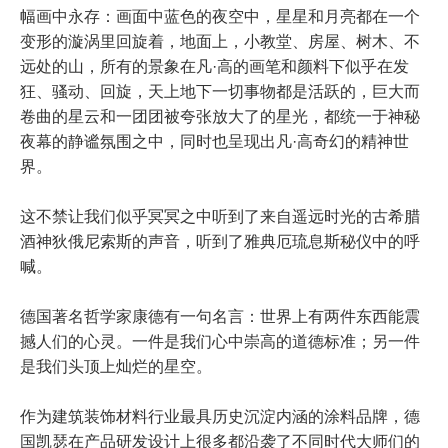
幅画中永存：画面中蓝色的夜空中，星星和月亮都在一个
变形的漩涡里回旋着，地面上，小教堂、房屋、树木、不
远处的山，所有的景象在凡·高的画笔和颜料下似乎在发
狂、骚动、回旋，天上地下一切事物都是活跃的，巨大而
卷曲的星云和一团团被夸张放大了的星光，都统一于神秘
夜幕的静谧氛围之中，同时也呈现出凡·高奇幻的精神世
界。
这不禁让我们似乎冥冥之中听到了来自遥远时光的古希腊
酒神狄俄尼索斯的声音，听到了雅典厄琉息斯秘仪中的呼
喊。
德国著名哲学家康德有一句名言：世界上有两件东西能震
撼人们的心灵。一件是我们心中崇高的道德标准；另一件
是我们头顶上灿烂的星空。
作为建筑装饰材料行业最具历史沉淀内涵的涂料品牌，德
国凯瑟在产品研发设计上很多都沿袭了不同时代大师们的