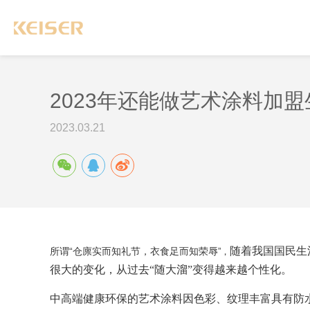
2023年还能做艺术涂料加
2023.03.21
随着
我国国民生
“
所谓
仓廪实而知礼节
，
衣食足而知荣辱
”
，
很大的变化
，
从过去
“随大溜”变得
越来越个性化。
中高端
健康环保的
艺术
涂料因色彩、纹理丰富具有防