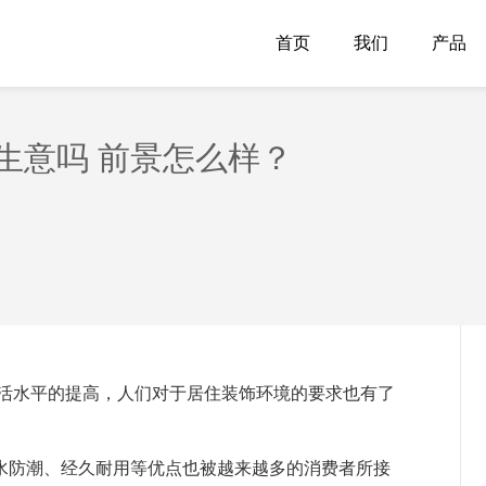
首页
我们
产品
盟生意吗 前景怎么样？
活水平的提高
，人们
对于
居住
装饰
环境的要求
也有了
水防潮、经久耐用等优点
也被越来越多的
消费者
所接