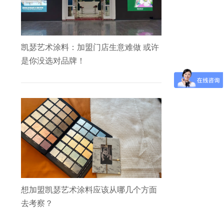
凯瑟艺术涂料：加盟门店生意难做 或许
是你没选对品牌！
想加盟凯瑟艺术涂料应该从哪几个方面
去考察？