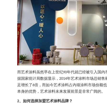
而艺术涂料虽然早在上世纪
年代就已经被引入国内
90
据国家统计局数据显示，
年艺术涂料市场总销售
2014
足增长了
倍，而如今艺术涂料占内墙涂料市场份额也
6
本身的优势，艺术涂料未来发展前景是非常广阔的。
、
如何
选择加盟艺术涂料
品牌
？
2