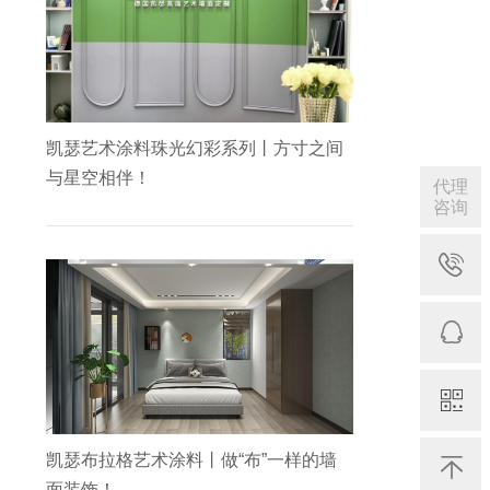
凯瑟艺术涂料珠光幻彩系列丨方寸之间
与星空相伴！
代理
咨询
凯瑟布拉格艺术涂料丨做“布”一样的墙
面装饰！