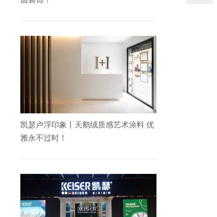
凯瑟卢浮印象丨天鹅绒质感艺术涂料 优
雅永不过时！