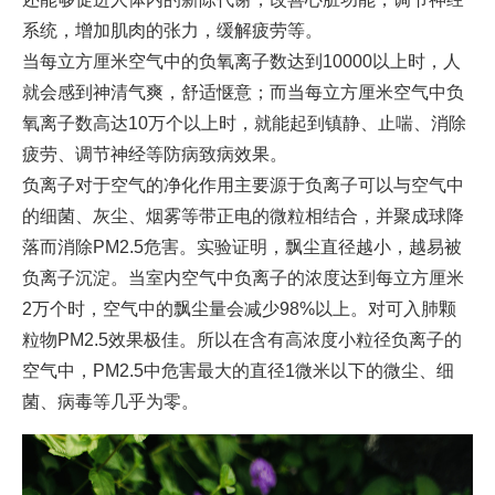
系统，增加肌肉的张力，缓解疲劳等。
当每立方厘米空气中的负氧离子数达到10000以上时，人
就会感到神清气爽，舒适惬意；而当每立方厘米空气中负
氧离子数高达10万个以上时，就能起到镇静、止喘、消除
疲劳、调节神经等防病致病效果。
负离子对于空气的净化作用主要源于负离子可以与空气中
的细菌、灰尘、烟雾等带正电的微粒相结合，并聚成球降
落而消除PM2.5危害。实验证明，飘尘直径越小，越易被
负离子沉淀。当室内空气中负离子的浓度达到每立方厘米
2万个时，空气中的飘尘量会减少98%以上。对可入肺颗
粒物PM2.5效果极佳。所以在含有高浓度小粒径负离子的
空气中，PM2.5中危害最大的直径1微米以下的微尘、细
菌、病毒等几乎为零。