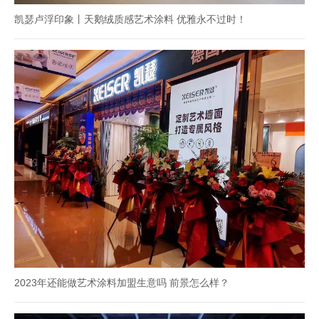
凯瑟卢浮印象丨天鹅绒质感艺术涂料 优雅永不过时！
2023年还能做艺术涂料加盟生意吗 前景怎么样？