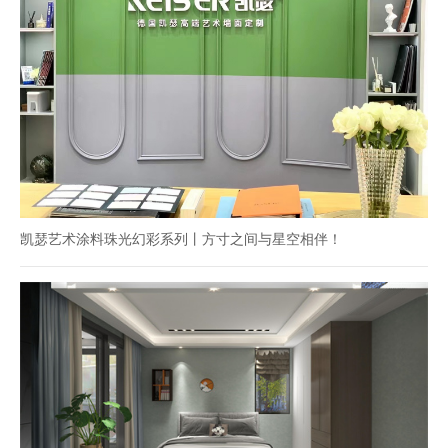
凯瑟艺术涂料珠光幻彩系列丨方寸之间与星空相伴！