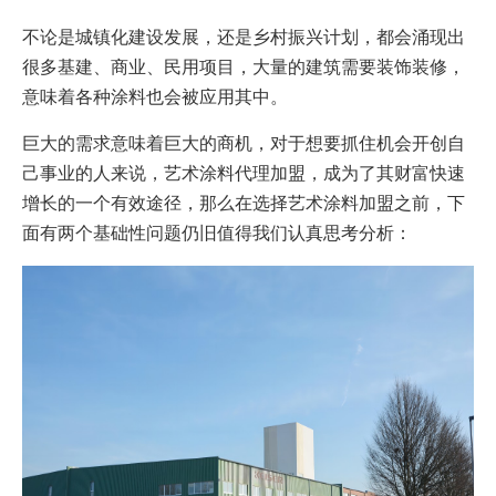
不论是城镇化建设
发展，
还是乡村振兴计划，都会涌现出
很多
基建、商业、民用项目，大量的
建筑
需要装饰装修，
意味着各种涂料也会被
应用其中
。
巨大的需求意味着巨大的商机，对于想要抓住机会开创自
己事业的人来说，
艺术涂料代理加盟，成为了其财富快速
增长的一个有效途径，那么在选择艺术涂料加盟之前，
下
面
有两
个基础性问题
仍旧
值得
我们
认真思考分析：