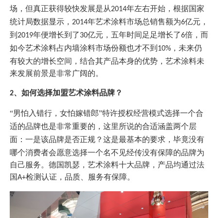
场，但真正获得较快发展是从
年左右开始，根据国家
2014
统计局数据显示，
年艺术涂料市场总销售额为
亿元，
2014
6
到
年便增长到了
亿元，五年时间足足增长了
倍，而
2019
30
6
如今艺术涂料占内墙涂料市场份额也才不到
，未来仍
10%
有较大的增长空间，结合其产品本身的优势，艺术涂料未
来发展前景是非常广阔的。
、
如何
选择加盟艺术涂料
品牌
？
2
“
男怕入错行，女怕嫁错郎
”
特许授权经营模式
选择
一个
合
适的品牌
也是
非常重要
的
，这里所说的合适涵盖两个层
面：一是该品牌是否正规
？
这是最基本的要求，毕竟没有
哪个消费者会愿意选择一个名不见经传没有保障的品牌为
自己服务。德国凯瑟，艺术涂料十大品牌，产品均通过法
国
检测认证，品质、服务有保障。
A+