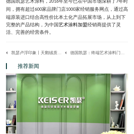
德国凯瑟艺术涂料，
年至今已在中国市场深耕了
年时
2016
7
间，拥有超过
家品牌门店
家经销服务网点，通过高
600
1000
端原装进口结合高性价比本土化产品拓展市场，从上到下
完整的产品结构，为中国
艺术涂料加盟
经销商提供了灵
活、完善的经营条件。
凯瑟卢浮印象丨天鹅绒质感艺术涂料 优雅永不过时！
德国凯瑟：终端艺术涂料门店如何建立自己的经营优势？
推荐新闻