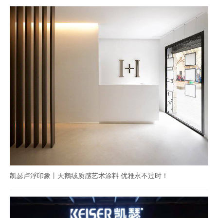
凯瑟卢浮印象丨天鹅绒质感艺术涂料 优雅永不过时！