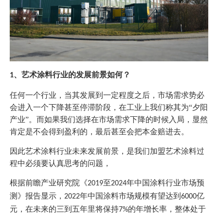
、
艺术
涂料
行业的发展前景如何
？
1
任何一个行业，当其发展到一定程度之后，市场需求势必
会进入一个下降甚至停滞阶段，在工业上我们称其为
“夕阳
产业”。而如果我们选择在市场需求下降的时候入局，显然
肯定是不会得到盈利的，最后甚至会把本金赔进去。
因此艺术涂料行业未来发展前景，是我们加盟艺术涂料过
程中必须要认真思考的问题，
根据前瞻产业研究院《
至
年中国涂料行业市场预
2019
2024
测》报告显示，
年中国涂料市场规模有望达到
亿
2022
6000
元，在未来的三到五年里将保持
的年增长率，
整体处于
7%