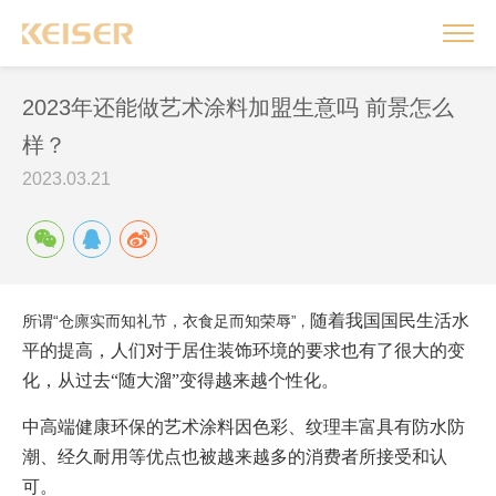
2023年还能做艺术涂料加盟生意吗 前景怎么
样？
2023.03.21
随着
我国国民生活水
“
所谓
仓廪实而知礼节
，
衣食足而知荣辱
”
，
平的提高
，人们
对于
居住
装饰
环境的要求
也有了很大的变
化
，
从过去
“随大溜”变得
越来越个性化。
中高端
健康环保的
艺术
涂料因色彩、纹理丰富具有防水防
潮、经久耐用等优点
也被越来越多的
消费者
所接受和认
可
。