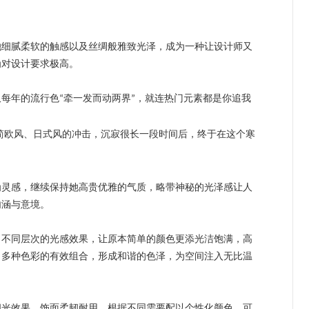
她细腻柔软的触感以及丝绸般雅致光泽，成为一种让设计师又
为对设计要求极高。
仅每年的流行色
牵一发而动两界
，就连热门元素都是你追我
“
”
简欧风、日式风的冲击，沉寂很长一段时间后，终于在这个寒
为灵感，
继续保持她高贵优雅的气质，略带神秘的光泽感让人
内涵与意境。
出不同层次的光感效果，让原本简单的颜色更添光洁饱满，高
，多种色彩的有效组合，形成和谐的色泽，为空间注入无比温
闪光效果，饰面柔韧耐用。根据不同需要配以个性化颜色，可