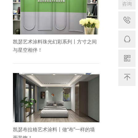
咨询
凯瑟艺术涂料珠光幻彩系列丨方寸之间
与星空相伴！
凯瑟布拉格艺术涂料丨做“布”一样的墙
面装饰！