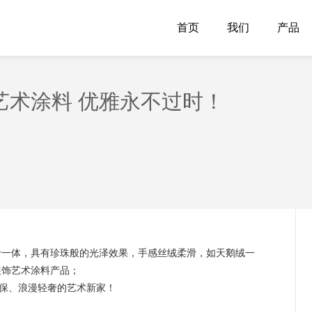
首页
我们
产品
艺术涂料 优雅永不过时！
于一体
，
具有珍珠般的光泽
效果
，手感丝绒柔滑，如天鹅绒一
装饰
艺术涂料
产品
；
保、浪漫轻奢的艺术新家！