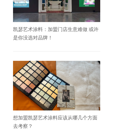
凯瑟艺术涂料：加盟门店生意难做 或许
是你没选对品牌！
想加盟凯瑟艺术涂料应该从哪几个方面
去考察？