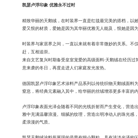
凯瑟卢浮印象
优雅永不过时
精致华丽的天鹅绒，在时装界一直是红毯最完美的搭档，以
爱又恨的材质
，
爱她是因为其华丽优雅无人能及，恨她是因
时装界与家居界之间，一直以来就有着非常微妙的关系。不
赶，互相追崇。
来自文艺复兴时期备受皇室宠爱的高级面料
天鹅绒在经历过
-
意来袭的冬日，再度走进人们家庭发光发热。
德国凯瑟卢浮印象艺术涂料产品系列以传统织物天鹅绒面料
窒息，将
经典
元素融入其中，给华丽的丝绒增添更多丰富的
卢浮印象表面
光泽会随着不同的光线折射而产生变化，营造
雅中充满温馨浪漫。细腻的纹理，营造出明净动人的珠光感
柔浪漫的气质。
凯瑟
天鹅绒涂料所展现的是带有细小颗粒，具有浅淡光泽的