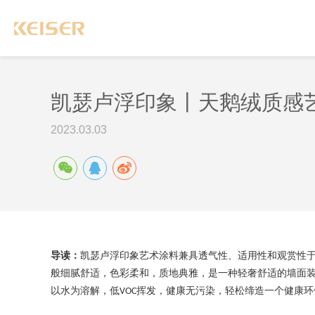
凯瑟卢浮印象丨天鹅绒质感
2023.03.03
导读：
凯瑟
卢浮印象
艺术涂料兼具透气性、适用性和观赏性
般细腻舒适
，
色彩柔和，质地典雅，是一种
轻奢
舒适的
墙面
以水为溶解
，
低
挥发，
健康无污染，轻松缔造一个健康环
VOC