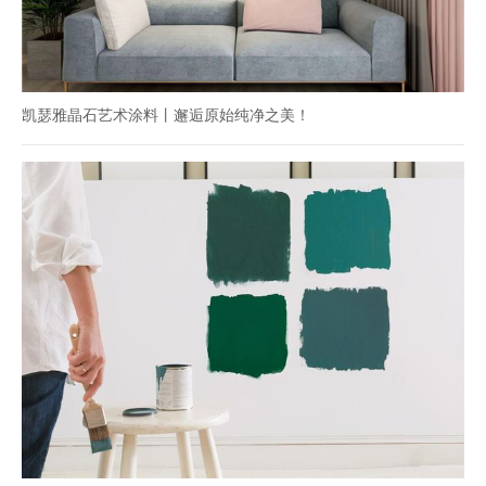
凯瑟雅晶石艺术涂料丨邂逅原始纯净之美！